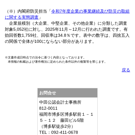
（※）内閣府防災担当「
令和7年度企業の事業継続及び防災の取組
に関する実態調査
」
企業規模別（大企業、中堅企業、その他企業）に分類した調査
対象5,052社に対し、2025年11月～12月に行われた調査です。有
効回答数1,759社、回収率は34.8％です。表中の数字は、四捨五入
の関係で全体が100にならない部分があります。
※文書作成日時点での法令に基づく内容となっております。
本情報の転載および著作権法に定められた条件以外の複製等を禁じます。
戻る
お問合せ
中田公認会計士事務所
812-0011
福岡市博多区博多駅前１－１
５－１２ 藤田ビル5階
（博多駅徒歩2分）
TEL：092-411-0678