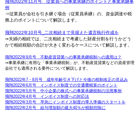
飛翔2022年11月号 従業員への事業承継のポイントと事業承継事
例
⇒従業員が会社を引き継ぐ場合（従業員承継）の、資金調達や税
務上のポイントについて解説します。
飛翔2022年10月号_二次相続まで見据えた遺言執行作成を
⇒夫婦の相続では、二次相続まで考慮した財産分割を行うかどう
かで相続税額の合計が大きく変わるケースについて解説します。
飛翔2022年9月号 不動産賃貸業への事業承継税制への適用は？
⇒事業承継に有用な「事業承継税制」が、不動産賃貸業などの資産管理
会社でも適用される要件について解説します。
飛翔2022年7・8月号 成年年齢引き下げと今後の税制改正の見込み
飛翔2022年6月号 インボイス制度での交通費精算のポイント
飛翔2022年5月号 中小企業の株式への事業承継税制の活用事例
飛翔2022年4月号 インボイス制度への対応法
飛翔2022年3月号 早急にインボイス制度の導入準備のスタートを
飛翔2022年2月号 給与増加額の最大40％が税額控除に