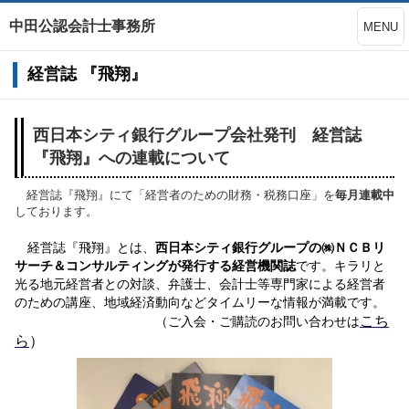
中田公認会計士事務所
MENU
経営誌 『飛翔』
西日本シティ銀行グループ会社発刊
経営誌
『飛翔』への連載について
経営誌『飛翔』にて「経営者のための財務・税務口座」を
毎月連載中
しております。
経営誌『飛翔』とは、
西日本シティ銀行グループの㈱ＮＣＢリ
サーチ＆コンサルティングが発行する経営機関誌
です。キラリと
光る地元経営者との対談、弁護士、会計士等専門家による経営者
のための講座、地域経済動向などタイムリーな情報が満載です。
こち
（ご入会・ご購読のお問い合わせは
ら
）