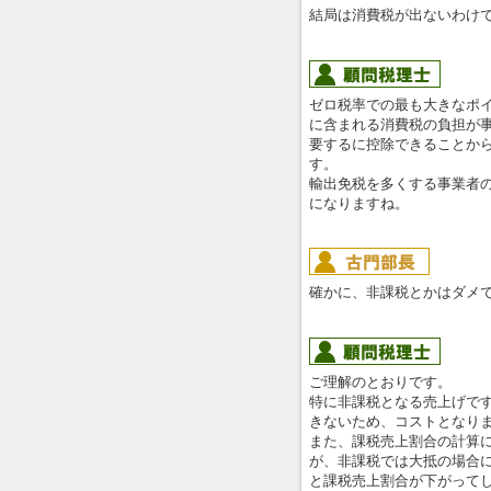
結局は消費税が出ないわけ
ゼロ税率での最も大きなポ
に含まれる消費税の負担が
要するに控除できることか
す。
輸出免税を多くする事業者
になりますね。
確かに、非課税とかはダメ
ご理解のとおりです。
特に非課税となる売上げで
きないため、コストとなり
また、課税売上割合の計算
が、非課税では大抵の場合
と課税売上割合が下がって