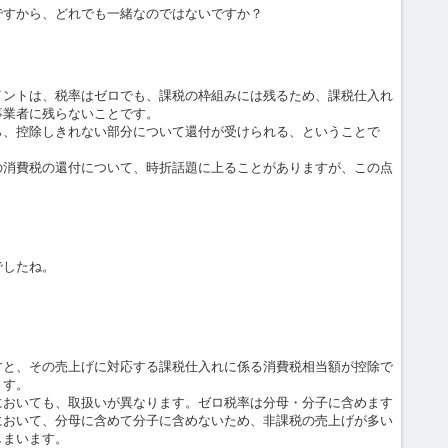
ですから、どれでも一緒なのではないですか？
イントは、税率はゼロでも、課税の枠組みには残るため、課税仕入れ
事業者に残らないことです。
ら、控除しきれない部分について還付が受けられる、ということで
の消費税の還付について、時折話題に上ることがありますが、この点
でしたね。
すと、その売上げに対応する課税仕入れに係る消費税相当額が控除で
ます。
においても、取扱いが異なります。ゼロ税率は分母・分子に含めます
において、分母に含めて分子に含めないため、非課税の売上げが多い
しまいます。