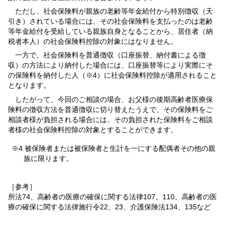
ただし、社会保険料が親族の老齢等年金給付から特別徴収（天
引き）されている場合には、その社会保険料を支払ったのは老齢
等年金給付を受給している親族自身となることから、居住者（納
税者本人）の社会保険料控除の対象にはなりません。
一方で、社会保険料を普通徴収（口座振替、納付書による徴
収）の方法により納付した場合には、口座振替等により実際にそ
の保険料を納付した人（※4）に社会保険料控除が適用されること
となります。
したがって、今回のご相談の場合、お父様の後期高齢者医療保
険料の徴収方法を普通徴収に切り替えたうえで、その保険料をご
相談者様が負担される場合には、その負担された保険料をご相談
者様の社会保険料控除の対象とすることができます。
※4 被保険者または被保険者と生計を一にする配偶者その他の親
族に限ります。
［参考］
所法74、高齢者の医療の確保に関する法律107、110、高齢者の医
療の確保に関する法律施行令22、23、介護保険法134、135など