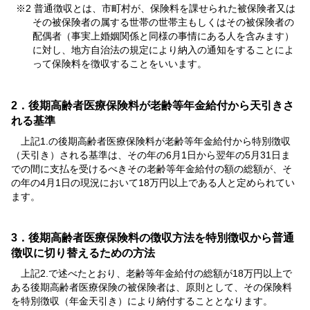
※2 普通徴収とは、市町村が、保険料を課せられた被保険者又は
その被保険者の属する世帯の世帯主もしくはその被保険者の
配偶者（事実上婚姻関係と同様の事情にある人を含みます）
に対し、地方自治法の規定により納入の通知をすることによ
って保険料を徴収することをいいます。
2．後期高齢者医療保険料が老齢等年金給付から天引きさ
れる基準
上記1.の後期高齢者医療保険料が老齢等年金給付から特別徴収
（天引き）される基準は、その年の6月1日から翌年の5月31日ま
での間に支払を受けるべきその老齢等年金給付の額の総額が、そ
の年の4月1日の現況において18万円以上である人と定められてい
ます。
3．後期高齢者医療保険料の徴収方法を特別徴収から普通
徴収に切り替えるための方法
上記2.で述べたとおり、老齢等年金給付の総額が18万円以上で
ある後期高齢者医療保険の被保険者は、原則として、その保険料
を特別徴収（年金天引き）により納付することとなります。