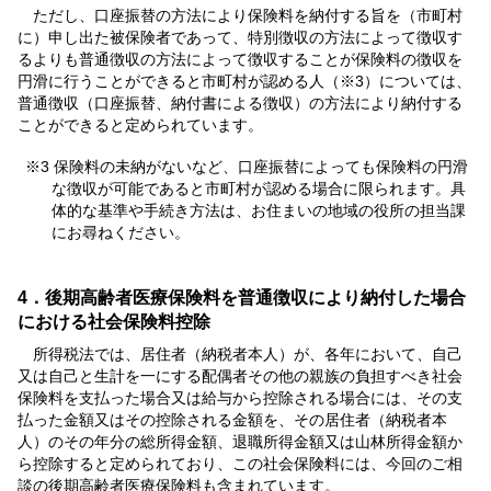
ただし、口座振替の方法により保険料を納付する旨を（市町村
に）申し出た被保険者であって、特別徴収の方法によって徴収す
るよりも普通徴収の方法によって徴収することが保険料の徴収を
円滑に行うことができると市町村が認める人（※3）については、
普通徴収（口座振替、納付書による徴収）の方法により納付する
ことができると定められています。
※3 保険料の未納がないなど、口座振替によっても保険料の円滑
な徴収が可能であると市町村が認める場合に限られます。具
体的な基準や手続き方法は、お住まいの地域の役所の担当課
にお尋ねください。
4．後期高齢者医療保険料を普通徴収により納付した場合
における社会保険料控除
所得税法では、居住者（納税者本人）が、各年において、自己
又は自己と生計を一にする配偶者その他の親族の負担すべき社会
保険料を支払った場合又は給与から控除される場合には、その支
払った金額又はその控除される金額を、その居住者（納税者本
人）のその年分の総所得金額、退職所得金額又は山林所得金額か
ら控除すると定められており、この社会保険料には、今回のご相
談の後期高齢者医療保険料も含まれています。