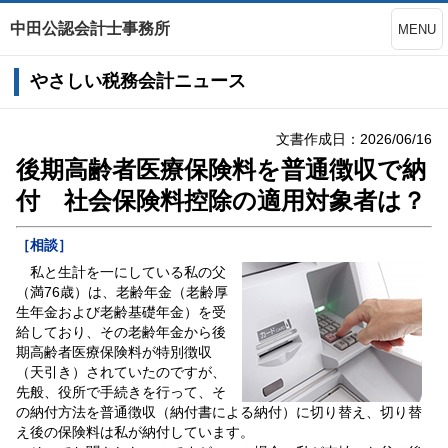
中田公認会計士事務所
MENU
やさしい税務会計ニュース
文書作成日：2026/06/16
後期高齢者医療保険料を普通徴収で納
付 社会保険料控除の適用対象者は？
［相談］
私と生計を一にしている私の父
（満76歳）は、老齢年金（老齢厚
生年金および老齢基礎年金）を受
給しており、その老齢年金から後
期高齢者医療保険料が特別徴収
（天引き）されていたのですが、
先般、役所で手続きを行って、そ
の納付方法を普通徴収（納付書による納付）に切り替え、切り替
え後の保険料は私が納付しています。