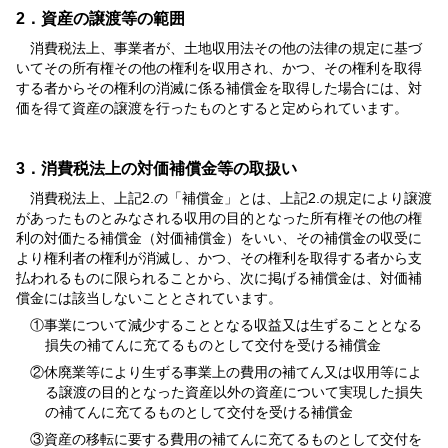
2．資産の譲渡等の範囲
消費税法上、事業者が、土地収用法その他の法律の規定に基づ
いてその所有権その他の権利を収用され、かつ、その権利を取得
する者からその権利の消滅に係る補償金を取得した場合には、対
価を得て資産の譲渡を行ったものとすると定められています。
3．消費税法上の対価補償金等の取扱い
消費税法上、上記2.の「補償金」とは、上記2.の規定により譲渡
があったものとみなされる収用の目的となった所有権その他の権
利の対価たる補償金（対価補償金）をいい、その補償金の収受に
より権利者の権利が消滅し、かつ、その権利を取得する者から支
払われるものに限られることから、次に掲げる補償金は、対価補
償金には該当しないこととされています。
①事業について減少することとなる収益又は生ずることとなる
損失の補てんに充てるものとして交付を受ける補償金
②休廃業等により生ずる事業上の費用の補てん又は収用等によ
る譲渡の目的となった資産以外の資産について実現した損失
の補てんに充てるものとして交付を受ける補償金
③資産の移転に要する費用の補てんに充てるものとして交付を