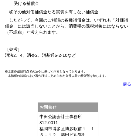
受ける補償金
④その他対価補償金たる実質を有しない補償金
したがって、今回のご相談の各種補償金は、いずれも「対価補
償金」には該当しないことから、消費税の課税対象にはならない
（不課税）と考えられます。
［参考］
消法2、4、消令2、消基通5-2-10など
※文書作成日時点での法令に基づく内容となっております。
本情報の転載および著作権法に定められた条件以外の複製等を禁じます。
戻る
お問合せ
中田公認会計士事務所
812-0011
福岡市博多区博多駅前１－１
５－１２ 藤田ビル5階