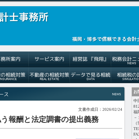
お
中
81
文書作成日：2026/02/24
福
－
払う報酬と法定調書の提出義務
（
TE
FA