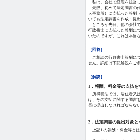
私は、会社で経理を担当し
先般、初めて法定調書の作
人事務所）に支払った報酬
いても法定調書を作成・提
ところが先日、他の会社で
行政書士に支払った報酬に
いたのですが、これは本当
［回答］
ご相談の行政書士報酬につ
せん。詳細は下記解説をご
［解説］
1．報酬、料金等の支払を
所得税法では、居住者又は
は、その支払に関する調書を
長に提出しなければならな
2．法定調書の提出対象と
上記1.の報酬・料金等と