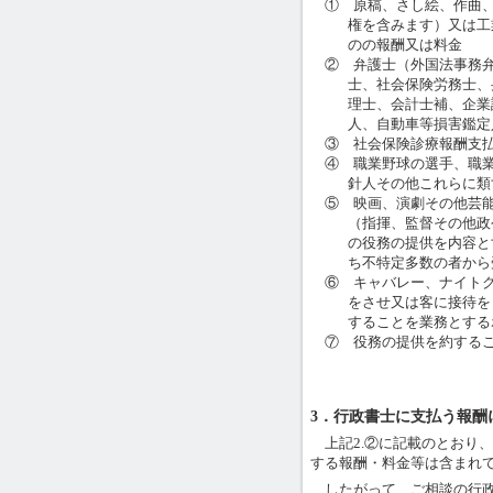
① 原稿、さし絵、作曲
権を含みます）又は工
のの報酬又は料金
② 弁護士（外国法事務
士、社会保険労務士、
理士、会計士補、企業
人、自動車等損害鑑定
③ 社会保険診療報酬支
④ 職業野球の選手、職
針人その他これらに類
⑤ 映画、演劇その他芸
（指揮、監督その他政
の役務の提供を内容と
ち不特定多数の者から
⑥ キャバレー、ナイト
をさせ又は客に接待を
することを業務とする
⑦ 役務の提供を約する
3．行政書士に支払う報酬
上記2.②に記載のとおり
する報酬・料金等は含まれ
したがって、ご相談の行政