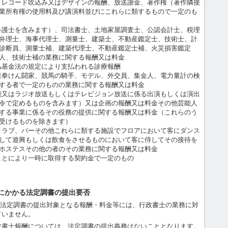
、レコード吹込み又はデザインの報酬、放送謝金、著作権（著作隣接
業所有権の使用料及び講演料並びにこれらに類するもので一定のも
弁護士を含みます）、司法書士、土地家屋調査士、公認会計士、税理
弁理士、海事代理士、測量士、建築士、不動産鑑定士、技術士、計
診断員、測量士補、建築代理士、不動産鑑定士補、火災損害鑑定
人、技術士補の業務に関する報酬又は料金
払基金法の規定により支払われる診療報酬
業拳けん闘家、競馬の騎手、モデル、外交員、集金人、電力量計の検
する者で一定のものの業務に関する報酬又は料金
能又はラジオ放送もしくはテレビジョン放送に係る出演もしくは演出
令で定めるものを含みます）又は企画の報酬又は料金その他芸能人
する事業に係るその役務の提供に関する報酬又は料金（これらのう
受けるものを除きます）
クラブ、バーその他これらに類する施設でフロアにおいて客にダンス
して遊興もしくは飲食をさせるものにおいて客に侍してその接待を
ホステスその他の者のその業務に関する報酬又は料金
ことにより一時に取得する契約金で一定のもの
にかかる法定調書の提出要否
、法定調書の提出対象となる報酬・料金等には、行政書士の業務に対
ていません。
書士報酬については、法定調書の提出義務はないこととなります。