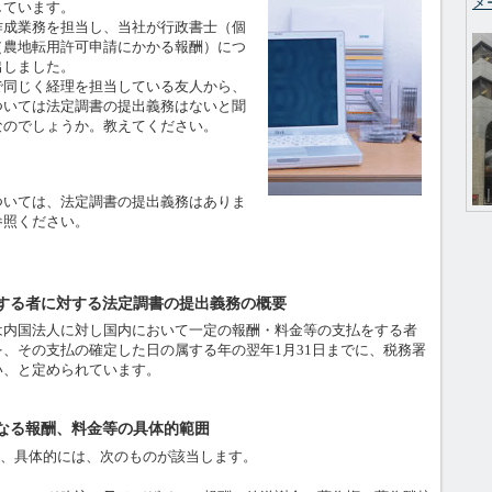
メ
ています。
成業務を担当し、当社が行政書士（個
（農地転用許可申請にかかる報酬）につ
出しました。
同じく経理を担当している友人から、
ついては法定調書の提出義務はないと聞
なのでしょうか。教えてください。
いては、法定調書の提出義務はありま
参照ください。
する者に対する法定調書の提出義務の概要
内国法人に対し国内において一定の報酬・料金等の支払をする者
、その支払の確定した日の属する年の翌年1月31日までに、税務署
い、と定められています。
なる報酬、料金等の具体的範囲
は、具体的には、次のものが該当します。