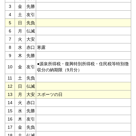
3
金
先勝
4
土
友引
5
日
先負
6
月
仏滅
7
火
大安
8
水
赤口
寒露
9
木
先勝
●源泉所得税・復興特別所得税・住民税等特別徴
10
金
友引
収分の納期限（9月分）
11
土
先負
12
日
仏滅
13
月
大安
スポーツの日
14
火
赤口
15
水
先勝
16
木
友引
17
金
先負
18
土
仏滅