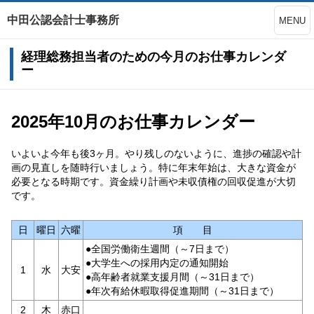
中田公認会計士事務所
MENU
経理総務担当者のための今月のお仕事カレンダ
ー
2025年10月のお仕事カレンダー
いよいよ今年も後3ヶ月。やり残しのないように、進捗の確認や計
画の見直しを随時行いましょう。特に年末年始は、大きな資金が
必要となる時期です。資金繰り計画や未収債権の回収促進が大切
です。
日
曜日
六曜
項 目
●全国労働衛生週間（～7日まで）
●大学生への採用内定の通知開始
1
水
大安
●高年齢者就業支援月間（～31日まで）
●年次有給休暇取得促進期間（～31日まで）
2
木
赤口