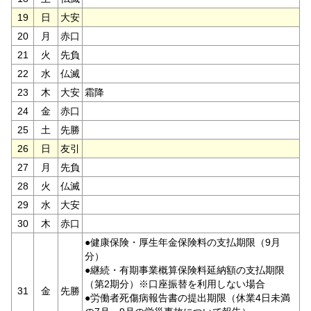
19
日
大安
20
月
赤口
21
火
先負
22
水
仏滅
23
木
大安
霜降
24
金
赤口
25
土
先勝
26
日
友引
27
月
先負
28
火
仏滅
29
水
大安
30
木
赤口
●健康保険・厚生年金保険料の支払期限（9月
分）
●継続・有期事業概算保険料延納額の支払期限
（第2期分）※口座振替を利用しない場合
31
金
先勝
●労働者死傷病報告書の提出期限（休業4日未満