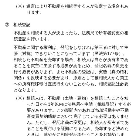
（※）遺言により不動産を相続等する人が決定する場合もあ
ります。
② 相続登記
不動産を相続する人が決まったら、法務局で所有者変更の相
続登記を行います。
不動産に関する権利は、登記をしなければ第三者に対して主
張（対抗）できないことになっています（民法第177条）。
相続した不動産を売却する場合、相続人は自らが所有者であ
ることを買主に主張する必要があるため、登記名義の変更を
行う必要があります。また不動産の登記は、実態（真の権利
関係）を反映する必要があり、原則として被相続人から買主
への所有権移転は直接行えないことからも、相続登記は必要
となります。
（※）相続人は、不動産（土地・建物）を相続したことを知
った日から3年以内に法務局へ申請（相続登記）する必
要があります。この期間内であれば売却活動中や不動
産売買契約締結において完了している必要はありませ
ん。ただし、登記名義の変更は、相続人が所有者であ
ることを裏付ける証拠になるため、売却すると決めた
ときは、速やかに相続登記を行うことをお勧めしま