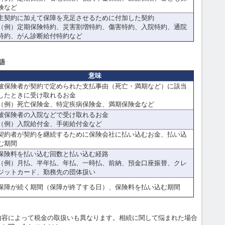
険など
主契約に加えて保障を充足させるために付加した契約
（例）定期保険特約、災害割増特約、傷害特約、入院特約、通院
特約、がん診断給付特約など
語
意味
被保険者が契約で定められた支払事由（死亡・満期など）に該当
したときに受け取れるお金
（例）死亡保険金、特定疾病保険金、満期保険金など
被保険者の入院などで受け取れるお金
（例）入院給付金、手術給付金など
契約者が契約を継続するために保険会社に払い込むお金、払い込
む期間
保険料を払い込む回数と払い込む経路
（例）月払、半年払、年払、一時払、前納、預金口座振替、クレ
ジットカード、勤務先の団体扱い
保障が続く期間（保障が終了する日）、保険料を払い込む期間
容によって税金の取扱いも異なります。相続に関して悩まれた場合