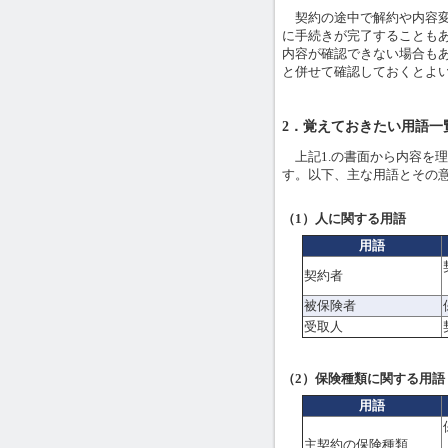
契約の途中で解約や内容変
に手続きが完了することも
内容が確認できない場合も
と併せて確認しておくとよ
2．覚えておきたい用語一
上記1.の書面から内容を
す。以下、主な用語とその
（1）人に関する用語
用語
契約者
被保険者
受取人
（2）保険種類に関する用語
用語
主契約の保険種類