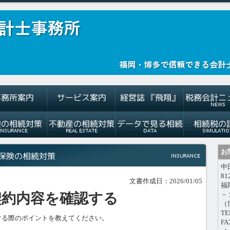
お
中
81
文書作成日：2026/01/05
福
契約内容を確認する
－
（
TE
する際のポイントを教えてください。
FA