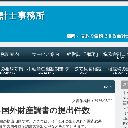
お
中
81
文書作成日：2026/05/20
福
る国外財産調書の提出件数
－
（
TE
調書の提出期限です。ここでは、今年1月に発表された調査結果
FA
分までの国外財産調書の提出状況などをみていきます。