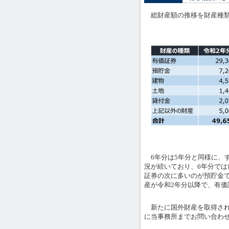
総財産額の推移を財産種類
6年分は5年分と同様に、
況が続いており、6年分では前
証券の次に多いのが預貯金で、
産が令和2年分以降で、有
新たに国外財産を取得され
に当事務所までお問い合わ