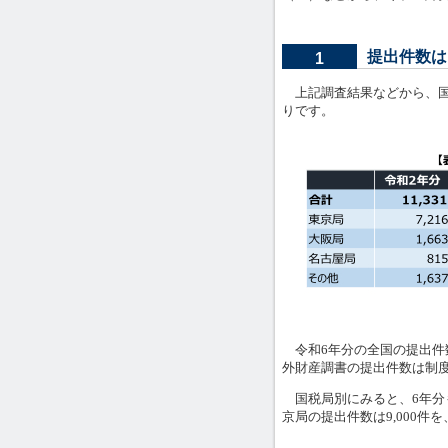
提出件数は1
1
上記調査結果などから、国
りです。
令和6年分の全国の提出件数（
外財産調書の提出件数は制
国税局別にみると、6年分
京局の提出件数は9,000件