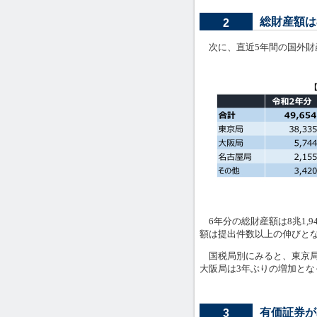
総財産額は
2
次に、直近5年間の国外財
6年分の総財産額は8兆1,9
額は提出件数以上の伸びと
国税局別にみると、東京局は
大阪局は3年ぶりの増加とな
有価証券が
3